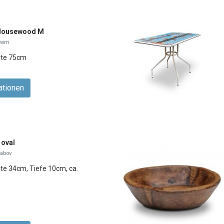
 Housewood M
rhwm
ite 75cm
ationen
 oval
tabov
te 34cm, Tiefe 10cm, ca.