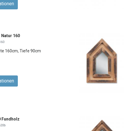
ationen
 Natur 160
160
ite 160cm, Tiefe 90cm
ationen
0 Fundholz
p20b