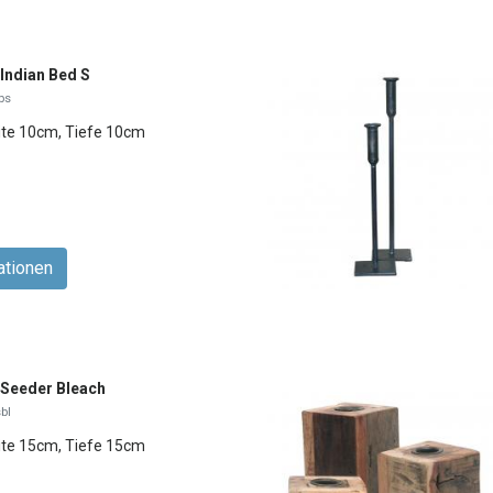
Indian Bed S
bs
ite 10cm, Tiefe 10cm
ationen
 Seeder Bleach
bl
ite 15cm, Tiefe 15cm