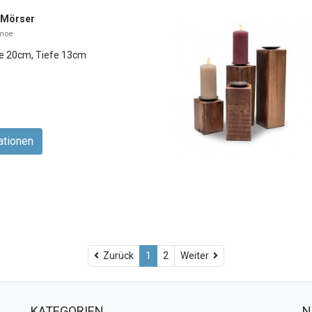
 Mörser
moe
te 20cm, Tiefe 13cm
ationen
Weiter
Zurück
1
2
Weiter
KATEGORIEN
N