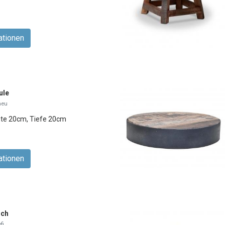
ationen
ule
aeu
ite 20cm, Tiefe 20cm
ationen
sch
fi