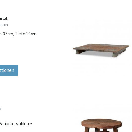
itzt
gesch
te 37cm, Tiefe 19cm
ationen
x
ariante wählen