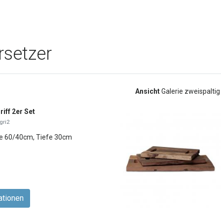
rsetzer
Ansicht
Galerie zweispalti
riff 2er Set
gri2
te 60/40cm, Tiefe 30cm
ationen