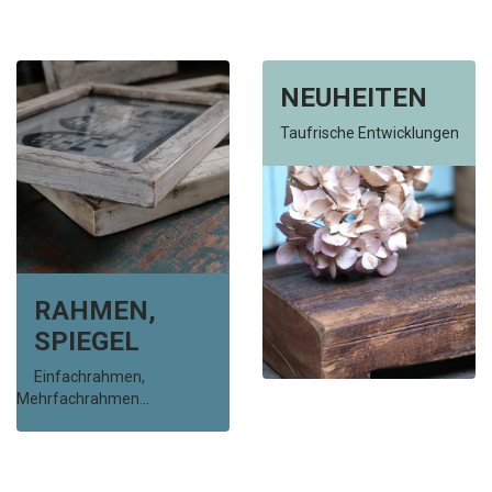
NEUHEITEN
Taufrische Entwicklungen
RAHMEN,
SPIEGEL
Einfachrahmen,
Mehrfachrahmen...